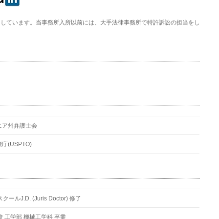
しています。当事務所入所以前には、大手法律事務所で特許訴訟の担当をし
ニア州弁護士会
(USPTO)
.D. (Juris Doctor) 修了
 工学部 機械工学科 卒業