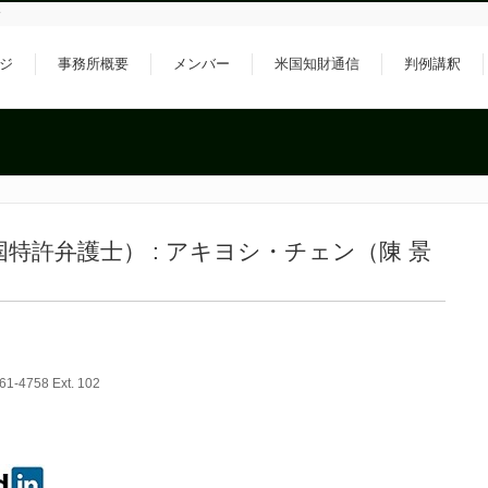
所
ジ
事務所概要
メンバー
米国知財通信
判例講釈
特許弁護士） : アキヨシ・チェン（陳 景
61-4758 Ext. 102