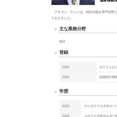
アキヨシ・チェンは、特許出願を専門分野と
ておりました。
主な業務分野
特許
登録
2024
カリフォル
2024
米国特許商標庁
学歴
2023
サンタクララ大学ロースクールJ
2020
コロラド大学ボルダー校