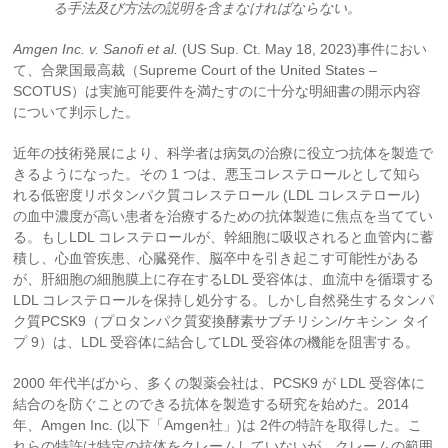
る手法及び方法の説明を含まなければならない。
Amgen Inc. v. Sanofi et al.
(US Sup. Ct. May 18, 2023)事件におい
て、合衆国最高裁（Supreme Court of the United States –
SCOTUS）は実施可能要件を満たすのに十分な明細書の開示内容
について判示した。
近年の技術発展により、科学者は病気の治療に役立つ抗体を製造で
きるようになった。その 1 つは、悪玉コレステロールとして知ら
れる低密度リポタンパク質コレステロール (LDL コレステロール)
の血中濃度が高い患者を治療するための抗体製造に焦点を当ててい
る。もしLDL コレステロールが、幹細胞に吸収されると血管内に蓄
積し、心血管疾患、心臓発作、脳卒中を引き起こす可能性がある
が、肝細胞の細胞膜上に存在するLDL 受容体は、血流中を循環する
LDL コレステロールを保持し処分する。しかし自然発生するタンパ
ク質PCSK9（プロタンパク質変換酵素サブチリシン/ケキシン タイ
プ 9）は、LDL 受容体に結合してLDL 受容体の機能を阻害する。
2000 年代半ばから、多くの製薬会社は、PCSK9 が LDL 受容体に
結合のを防ぐことのできる抗体を製造する研究を始めた。2014
年、Amgen Inc. (以下「Amgen社」)は 2件の特許を取得した。こ
れらの特許は特定の抗体をクレームしていないが、クレームの範囲