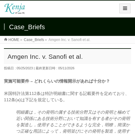
Case_Briefs
HOME
»
Case_Briefs
»
Amgen Inc. v. Sanofi et al.
Amgen Inc. v. Sanofi et al.
投稿日 : 05/25/2023
最終更新日時 : 05/11/2026
実施可能要件 – どれくらいの情報開示があれば十分か？
米国特許法第112条は特許明細書に関する記載要件を定めており、
112条(a)は下記を規定している。
明細書は，その発明の属する技術分野又はその発明と極めて
近い関係にある技術分野において知識を有する者がその発明
を製造し，使用することができるような完全，明瞭，簡潔か
つ正確な用語によって，発明並びにその発明を製造，使用す