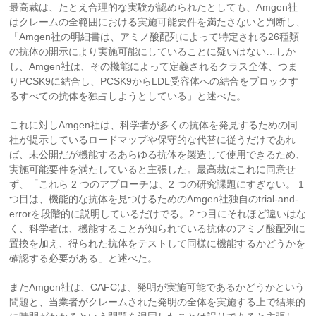
最高裁は、たとえ合理的な実験が認められたとしても、Amgen社
はクレームの全範囲における実施可能要件を満たさないと判断し、
「Amgen社の明細書は、アミノ酸配列によって特定される26種類
の抗体の開示により実施可能にしていることに疑いはない…しか
し、Amgen社は、その機能によって定義されるクラス全体、つま
りPCSK9に結合し、PCSK9からLDL受容体への結合をブロックす
るすべての抗体を独占しようとしている」と述べた。
これに対しAmgen社は、科学者が多くの抗体を発見するための同
社が提示しているロードマップや保守的な代替に従うだけであれ
ば、未公開だが機能するあらゆる抗体を製造して使用できるため、
実施可能要件を満たしていると主張した。最高裁はこれに同意せ
ず、「これら 2 つのアプローチは、2 つの研究課題にすぎない。 1
つ目は、機能的な抗体を見つけるためのAmgen社独自のtrial-and-
errorを段階的に説明しているだけでる。2 つ目にそれほど違いはな
く、科学者は、機能することが知られている抗体のアミノ酸配列に
置換を加え、得られた抗体をテストして同様に機能するかどうかを
確認する必要がある」と述べた。
またAmgen社は、CAFCは、発明が実施可能であるかどうかという
問題と、当業者がクレームされた発明の全体を実施する上で結果的