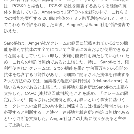
は、PCSK9 と結合し、 PCSK9 活性を阻害するあらゆる種類の抗
体を包含している。Amgen社はUSPTOへの出願の中で、これら 2
つの機能を実行する 26 個の抗体のアミノ酸配列を特定した。そし
てこれらの特許を取得した直後、Amgen社はSanofi社を特許侵害で
訴えた。
Sanofi社は、Amgen社がクレームの範囲に記載されている2つの機
能を果たす抗体のす全てについて当業者に製造および使用できるよ
うな開示をしていない（即ち、実施可能要件を満たしていない）た
め、これらの特許は無効であると主張した。特に、Sanofi社は、権
利行使されたクレームは、2つの機能を果たす何百万もの未公開の
抗体を包含する可能性があり、明細書に開示された抗体を作成する
2つの方法のみでは、当業者の過度の試行錯誤（trial-and-error）を
強いるものであると主張した。連邦地方裁判所はSanofi社の主張を
支持した。CAFC (連邦巡回裁判所)もこれを認め、「クレームの限
定は広いが、開示された実施例と教示は狭いという事実に基づく
と、クレームの全範囲の具体化に到達するには相当な時間と労力を
必要すると判断する」と述べ、連邦地方裁判所の特許は無効である
という判断を支持した。Amgen社はこの判断に誤りがあると主張
して上訴した。