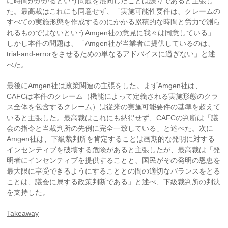
に時間がかかるという問題を混同したことは誤りであると主張し
た。最高裁はこれにも同意せず、「実施可能性要件は、クレームの
すべての実施形態を作成するのにかかる累積的な時間と労力で測ら
れるものではないというAmgen社の意見に我々は同意している」
しかし本件の問題は、「Amgen社が当業者に提供しているのは、
trial-and-errorをさせるための単なるアドバイスに過ぎない」と述
べた。
最後にAmgen社は政策関連の主張をした。まずAmgen社は、
CAFCは本件のクレーム（機能によって定義される実施形態のクラ
ス全体を包含するクレーム）は従来の実施可能要件の基準を超えて
いると主張した。最高裁はこれにも納得せず、CAFCの判断は「議
会の指令と当裁判所の先例に完全一致している」と述べた。次に
Amgen社は、下級裁判所を肯定することは画期的な発明に対する
インセンティブを破壊する危険があると主張したが、最高裁は「発
明者にインセンティブを提供することと、国民がその発明の恩恵を
最大限に享受できるようにすることとの間の適切なバランスをとる
ことは、議会に属する政策判断である」と述べ、下級裁判所の判決
を支持した。
Takeaway